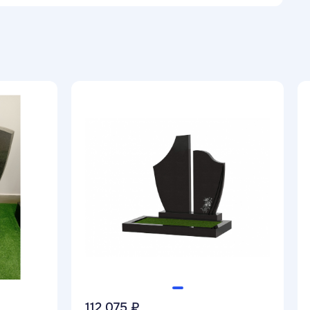
нит Памяти
2 года на портале
0 отзывов
1565 товаров, 45 статей
Гранит Памяти
авторизоваться
Россия
ейти на страницу продавца
Габбро
имается изготовлением и продажей памятников из
а и мрамора. Основана в 1998 году, имеет собственное
поставщиков камня и широкий штат профессионалов по
памяти близких.
не только изготовить и установить надгробную стелу,
о захоронения под ключ — произвести облицовку цоколя
асыпать цветник гранитной или мраморной крошкой,
 скамьей и многое-многое другое. Вам будет
контролировать процесс выполнения вашего заказа и,
ть в изготовлении памятника.
ия образует розничную сеть по продаже мемориальных
112 075 ₽