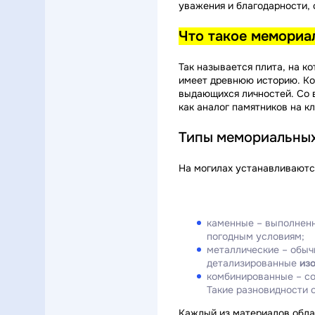
уважения и благодарности,
Что такое мемориа
Так называется плита, на к
имеет древнюю историю. Ког
выдающихся личностей. Со 
как аналог памятников на к
Типы мемориальны
На могилах устанавливаются
каменные – выполненн
погодным условиям;
металлические – обыч
детализированные
из
комбинированные – со
Такие разновидности 
Каждый из материалов обла