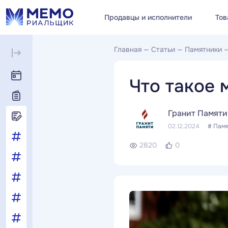
Продавцы и исполнители
Тов
Главная
—
Статьи
—
Памятники
Что такое
Гранит Памяти
02.12.2024
# Пам
2820
0