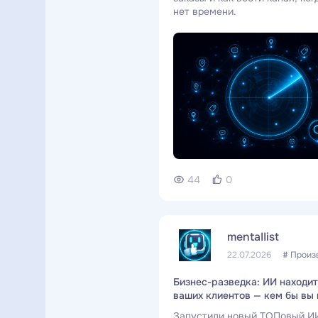
нет времени.
44
0
mentaIIist
22.07.2026
# Произ
Бизнес-разведка: ИИ находи
ваших клиентов — кем бы вы 
Запустили новый ТОПовый И