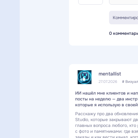
Комментиро
0 комментар
mentaIIist
27.07.2026
# Визуа
ИИ нашёл мне клиентов и на
посты на неделю — два инстр
которые я использую в свое
Расскажу про два обновления
Studio, которые закрывают д
главных вопроса любого, кто
с фото и памятниками: где вз
заказы и как вести канал, ког