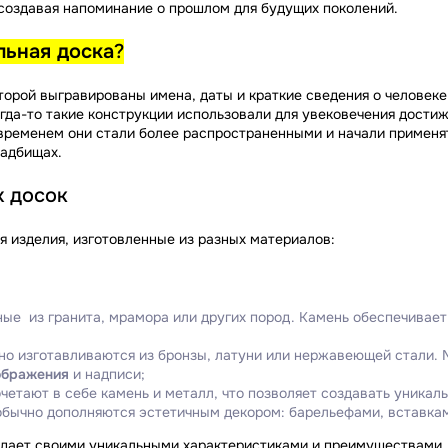
 создавая напоминание о прошлом для будущих поколений.
льная доска
?
оторой выгравированы имена, даты и краткие сведения о человек
да-то такие конструкции использовали для увековечения достиж
временем они стали более распространенными и начали применят
ладбищах.
х досок
 изделия, изготовленные из разных материалов:
ые из гранита, мрамора или других пород. Камень обеспечивает 
но изготавливаются из бронзы, латуни или нержавеющей стали. 
ображения
и надписи;
четают в себе камень и металл, что позволяет создавать уника
обычно дополняются эстетичным декором: барельефами, вставка
дает своими уникальными характеристиками и преимуществами.