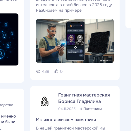
интеллекта в свой бизнес в 2026 году
Разбираем на примере
439
0
Гранитная мастерская
Бориса Гладилина
водство
04.11.2025
# Памятники
т именно
Мы изготавливаем памятники
ни были
В нашей гранитной мастерской мы
И