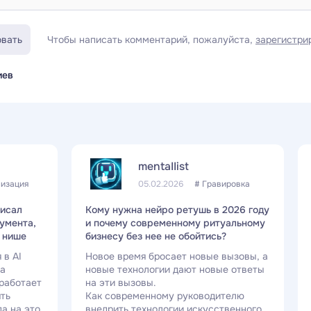
Чтобы написать комментарий, пожалуйста,
зарегистри
вать
иев
mentaIIist
лизация
05.02.2026
# Гравировка
писал
Кому нужна нейро ретушь в 2026 году
умента,
и почему современному ритуальному
й нише
бизнесу без нее не обойтись?
 в AI
Новое время бросает новые вызовы, а
ва
новые технологии дают новые ответы
 работает
на эти вызовы.
ять
Как современному руководителю
да на это
внедрить технологии искусственного