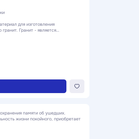
ки
териал для изготовления
 гранит. Гранит - является
ердых и прочных пород. Гранит
совмещает в себе красоту и
сохранения памяти об ушедших.
ьность жизни покойного, приобретает