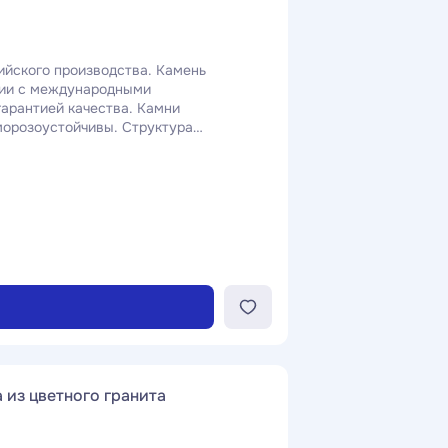
ийского производства. Камень
вии с международными
гарантией качества. Камни
морозоустойчивы. Структура
плотная, поэтому срок службы
 в составе больше кварца, по
итом, то после полировки
 блеск поверхности.
 из цветного гранита