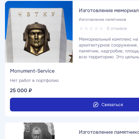
Изготовление мемориал
Изготовление памятников
0 отзывов
Мемориальный комплекс на 
архитектурное сооружение, 
памятник, надгробие, площ
всю территорию. Это цельны
который устанавливают на 
местах.
Monument-Service
Нет работ в портфолио
25 000 ₽
Связаться
Изготовление памятнико