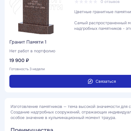
0 отзывов
Цветные гранитные памятни
Самый распространенный ма
надгробных памятников - это
одной из самых плотных, тв
это тот материал, который 
Гранит Памяти 1
долговечность
Нет работ в портфолио
19 900 ₽
Готовность 3 недели
Связаться
Изготовление памятников — тема высокой значимости для 
Создание надгробных сооружений, отражающих индивидуал
особое значение в кульминационный момент траура.
Преимущества