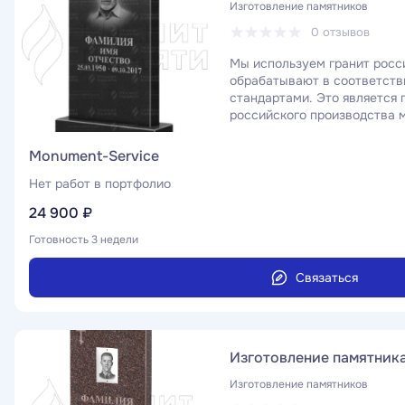
Изготовление памятников
0 отзывов
Мы используем гранит росс
обрабатывают в соответст
стандартами. Это является 
российского производства 
российского гранита более 
такой длительный, а так как
Monument-Service
сравнению с китайским гран
камень имеет естественный
Нет работ в портфолио
24 900 ₽
Готовность 3 недели
Связаться
Изготовление памятника
Изготовление памятников