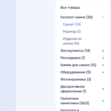
Все товары
Каталог камня (26)
Гранит (14)
Мрамор (1)
Изделия из
камня (10)
Инструменты (14)
Алмазный
Расходники (1)
инструмент (6)
Диски (1)
Химия для камня (15)
Клей (3)
Оборудование (5)
Краска (3)
Ударно-
Фотокерамика (3)
гравировальные
Пропитка (1)
станки (1)
Декоративное
оформление (1)
Изделия из
Гранитные
литьевого
памятники (1622)
мрамора (1)
Бюджетные
Каталоги и