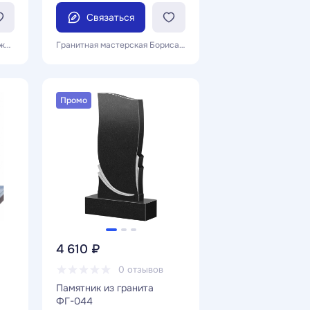
Связаться
Караходжаев Андрей Галимжанович
Гранитная мастерская Бориса Гладилина
Промо
4 610 ₽
0 отзывов
Памятник из гранита
ФГ-044