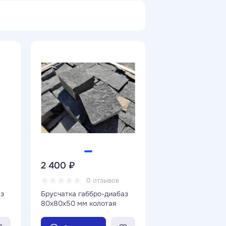
2 400 ₽
0 отзывов
аз
Брусчатка габбро-диабаз
80х80х50 мм колотая