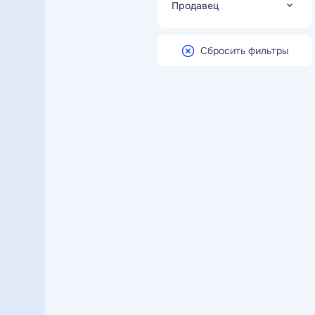
Продавец
Сбросить фильтры
INгранит
Гранит Мастер
Гранитная мастерская
Бориса Гладилина
ООО «ВГО»
Рогушина Надежда
Альбертовна