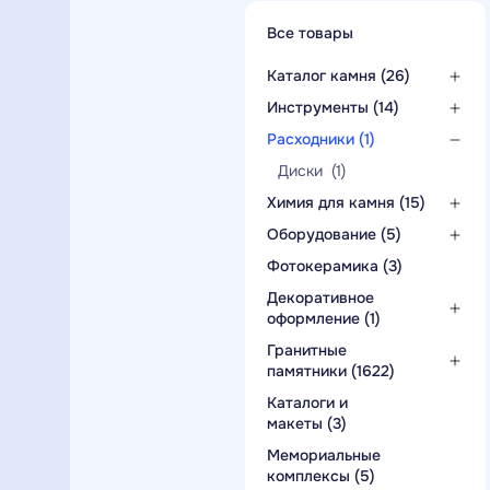
Все товары
Каталог камня (26)
Гранит (14)
Инструменты (14)
Мрамор (1)
Алмазный
Расходники (1)
инструмент (6)
Изделия из
Диски (1)
камня (10)
Химия для камня (15)
Клей (3)
Оборудование (5)
Краска (3)
Ударно-
Фотокерамика (3)
гравировальные
Пропитка (1)
станки (1)
Декоративное
оформление (1)
Изделия из
Гранитные
литьевого
памятники (1622)
мрамора (1)
Бюджетные
Каталоги и
памятники (197)
макеты (3)
Вертикальные (1427)
Мемориальные
комплексы (5)
Военным (145)